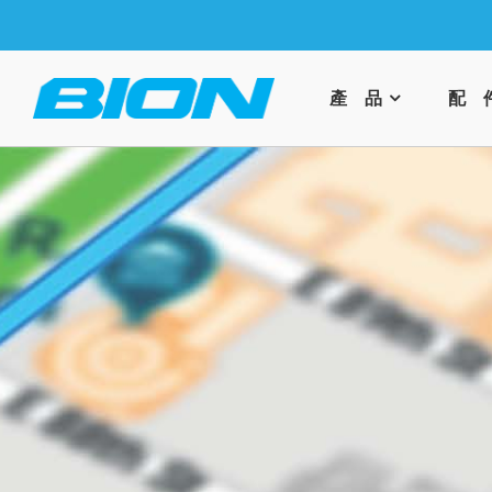
產 品
配 