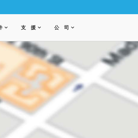
件
支 援
公 司